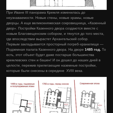
При Иване III панорама Кремля изменилась до
неузнаваемости. Новые стены, новые храмы, новые
дворцы. А еще великокняжеская сокровищница, «Казенный
двор». Постройки Казенного двора создаются вместе с
новым Благовещенским собором, и тянутся до того места,
где впоследствии вырастет Архангельский собор.
Первым закладывается просторный погреб-хранилище ―
Подземная палата Казенного двора. На дворе
1485 год.
То
есть, этот объект будет даже постарше большинства
кремлевских стен и башен! И он дошел до наших дней в
целости, пережив прилегающие наземные постройки,
которые были снесены в середине XVIII века.