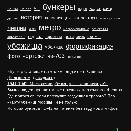
бункеры
ЧП
водопровод
ЧЗ-293
ЧЗ-572
видео
история
канализация
коллекторы
дренаж
конференция
метро
лекции
люки
метрогипротранс
объект №1
подвал
проекты
реки
схемы
объект №18
связь
убежища
фортификация
убежище
чертежи
чз-703
фото
экскурсия
«Бункер Сталина» на «Ближней даче» в Кунцево
(Волынском, Давыдково)
1941-1942. Московские убежища в… канализации?!
Вышло видео про наземные признаки подземных объектов
Где прятаться, если прозвучит воздушная тревога? Про
«карту убежищ Москвы» и не только
История бункера ГО-42 на Таганке без выдумок и мифов