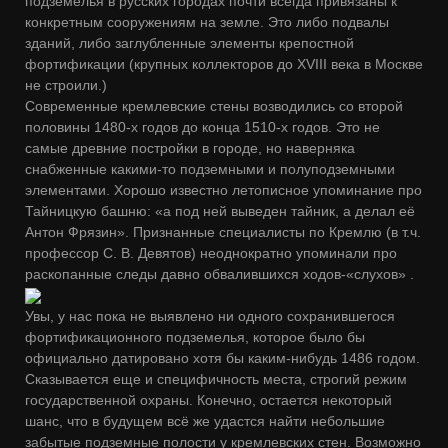
подземелья в русских городах почти всегда привязаны к
конкретным сооружениям на земле. Это либо подвалы
зданий, либо заглубленные элементы крепостной
фортификации (крупных коллекторов до XVIII века в Москве
не строили.)
Современные кремлевские стены возводились со второй
половины 1480-х годов до конца 1510-х годов. Это не
самые древние постройки в городе, но наверняка
снабженные какими-то подземными и полуподземными
элементами. Хорошо известно летописное упоминание про
Тайницкую башню: «а под ней выведен тайник, а делал её
Антон Фрязин». Признанные специалисты по Кремлю (в т.ч.
профессор С. В. Девятов) неоднократно упоминали про
раскопанные следы давно обвалившихся ходов-«слухов» .
Увы, у нас пока не выявлено ни одного сохранившегося
фортификационного подземелья, которое было бы
официально датировано хотя бы каким-нибудь 1486 годом.
Сказывается еще и специфичность места, строгий режим
государственной охраны. Конечно, остается некоторый
шанс, что в будущем всё же удастся найти небольшие
забытые подземные полости у кремлевских стен. Возможно