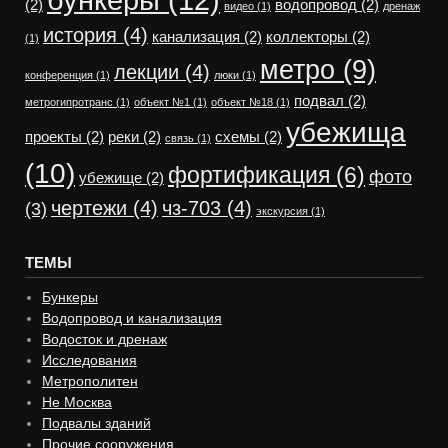
(2)
водопровод
(2)
видео
(1)
дренаж
история
(4)
канализация
(2)
коллекторы
(2)
(1)
метро
(9)
лекции
(4)
конференция
(1)
люки
(1)
подвал
(2)
метрогипротранс
(1)
объект №1
(1)
объект №18
(1)
убежища
проекты
(2)
реки
(2)
схемы
(2)
связь
(1)
(10)
фортификация
(6)
фото
убежище
(2)
чертежи
(4)
чз-703
(4)
(3)
экскурсия
(1)
ТЕМЫ
Бункеры
Водопровод и канализация
Водосток и дренаж
Исследования
Метрополитен
Не Москва
Подвалы зданий
Прочие сооружения