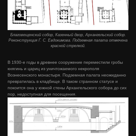
Благовещенский собор, Казенный двор, Архангельский собор.
Реконструкция Г. С. Евдокимова. Подземная палата отмечена
красной стрелкой.
В 1930-е годы в древнее сооружение переместили гробы
княгинь и цариц из уничтожаемого некрополя
Вознесенского монастыря. Подземная палата неожиданно
превратилась в кладбище. В таком странном статусе и
покоится она у южной стены Архангельского собора до сих
пор, недоступная для посещения.