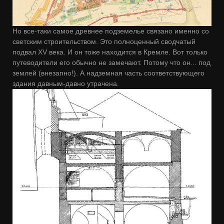
Но все-таки самое древнее подземелье связано именно со
светским строительством. Это полноценный сводчатый
подвал XV века. И он тоже находится в Кремле. Вот только
путеводители его обычно не замечают. Потому что он... под
землей (внезапно!). А надземная часть соответствующего
здания давным-давно утрачена.