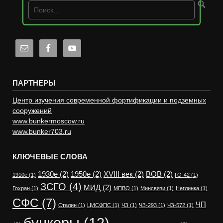
ПАРТНЕРЫ
Центр изучения современной фортификации и подземных
сооружений
www.bunkermoscow.ru
www.bunker703.ru
КЛЮЧЕВЫЕ СЛОВА
1930е
(2)
1950е
(2)
XVIII век
(2)
ВОВ
(2)
1910е
(1)
ГО-42
(1)
ЗСГО
(4)
МИД
(2)
Гохран
(1)
МПВО
(1)
Минсвязи
(1)
Неглинка
(1)
СФС
(7)
ЧП
Сталин
(1)
ЦИСФПС
(1)
ЧЗ
(1)
ЧЗ-293
(1)
ЧЗ-572
(1)
бункеры
(12)