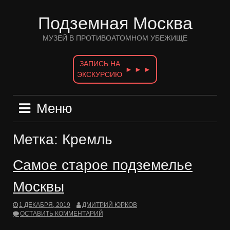
Перейти
к
Подземная Москва
содержимому
МУЗЕЙ В ПРОТИВОАТОМНОМ УБЕЖИЩЕ
ЗАПИСЬ НА
► ► ►
ЭКСКУРСИЮ
Меню
Метка:
Кремль
Самое старое подземелье
Москвы
1 ДЕКАБРЯ, 2019
ДМИТРИЙ ЮРКОВ
ОСТАВИТЬ КОММЕНТАРИЙ