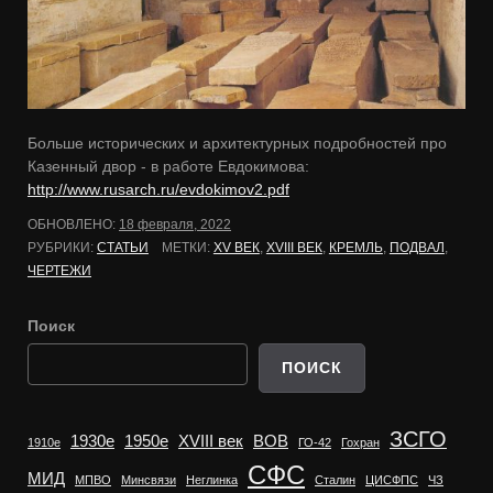
Больше исторических и архитектурных подробностей про
Казенный двор - в работе Евдокимова:
http://www.rusarch.ru/evdokimov2.pdf
ОБНОВЛЕНО:
18 февраля, 2022
РУБРИКИ:
СТАТЬИ
МЕТКИ:
XV ВЕК
,
XVIII ВЕК
,
КРЕМЛЬ
,
ПОДВАЛ
,
ЧЕРТЕЖИ
Поиск
ПОИСК
ЗСГО
1930е
1950е
XVIII век
ВОВ
1910е
ГО-42
Гохран
СФС
МИД
МПВО
Минсвязи
Неглинка
Сталин
ЦИСФПС
ЧЗ