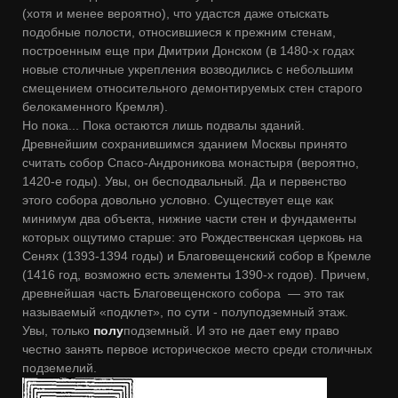
(хотя и менее вероятно), что удастся даже отыскать
подобные полости, относившиеся к прежним стенам,
построенным еще при Дмитрии Донском (в 1480-х годах
новые столичные укрепления возводились с небольшим
смещением относительного демонтируемых стен старого
белокаменного Кремля).
Но пока... Пока остаются лишь подвалы зданий.
Древнейшим сохранившимся зданием Москвы принято
считать собор Спасо-Андроникова монастыря (вероятно,
1420-е годы). Увы, он бесподвальный. Да и первенство
этого собора довольно условно. Существует еще как
минимум два объекта, нижние части стен и фундаменты
которых ощутимо старше: это Рождественская церковь на
Сенях (1393-1394 годы) и Благовещенский собор в Кремле
(1416 год, возможно есть элементы 1390-х годов). Причем,
древнейшая часть Благовещенского собора ― это так
называемый «подклет», по сути - полуподземный этаж.
Увы, только
полу
подземный. И это не дает ему право
честно занять первое историческое место среди столичных
подземелий.