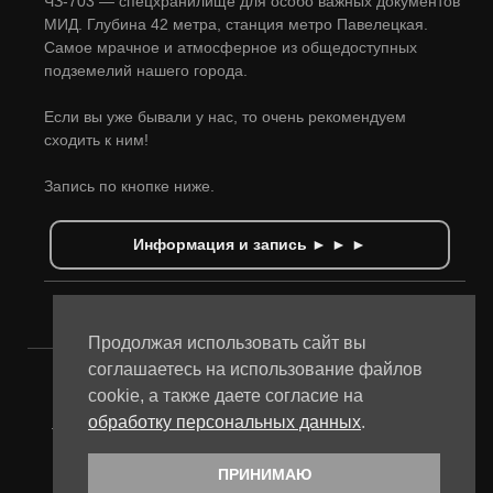
ЧЗ-703 — спецхранилище для особо важных документов
МИД. Глубина 42 метра, станция метро Павелецкая.
Самое мрачное и атмосферное из общедоступных
подземелий нашего города.
Если вы уже бывали у нас, то очень рекомендуем
сходить к ним!
Запись по кнопке ниже.
Информация и запись ► ► ►
Продолжая использовать сайт вы
соглашаетесь на использование файлов
cookie, а также даете согласие на
Музей "Подземная Москва" © 2025
обработку персональных данных
.
Политика в отношении обработки персональных данных и
файлов cookies
Сайт использует файлы cookies и другие сервисы сбора
ПРИНИМАЮ
технических данных его Посетителей.