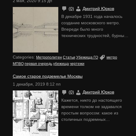
2 мая, 2020 9:15 дп
интересные «ЧЗ». Но вот что оно
(0)
Дмитрий Юрков
такое — «ЧЗ»? Из каких слов
получилось это
…
В декабре 1931 года началось
создание московского метро.
Впереди было много
технических трудностей, бурные
дискуссии, радикальный
пересмотр проектов. Это
известная история. Но почти
Categories:
Метрополитен
Статьи
Убежища ГО
метро
никто не знает, что той же зимой
МПВО
первая очередь
убежища
чертежи
свои требования к первому
советскому метрополитену
Самое старое подземелье Москвы
выдвинули еще и военные. Еще
1 декабря, 2019 8:12 пп
в 1929 году на русский язык
(0)
Дмитрий Юрков
перевели свежие прикидки
итальянских теоретиков по
Кажется, никто до настоящего
будущему использованию
…
времени толком не задавался
простым вопросом: какое из
столичных подземных
сооружений древнее всех?
Конечно, тут нужны некоторые