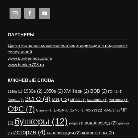
ПАРТНЕРЫ
Центр изучения современной фортификации и подземных
сооружений
www.bunkermoscow.ru
www.bunker703.ru
КЛЮЧЕВЫЕ СЛОВА
1930е
(2)
1950е
(2)
XVIII век
(2)
ВОВ
(2)
1910е
(1)
ГО-42
(1)
ЗСГО
(4)
МИД
(2)
Гохран
(1)
МПВО
(1)
Минсвязи
(1)
Неглинка
(1)
СФС
(7)
ЧП
Сталин
(1)
ЦИСФПС
(1)
ЧЗ
(1)
ЧЗ-293
(1)
ЧЗ-572
(1)
бункеры
(12)
(2)
водопровод
(2)
видео
(1)
дренаж
история
(4)
канализация
(2)
коллекторы
(2)
(1)