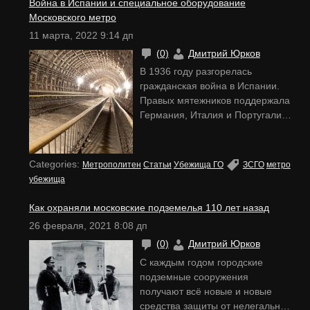
Война в Испании и специальное оборудование
и заканчивая Википедией)
Московского метро
содержатся десятки искажений и
11 марта, 2022 9:14 дп
грубых ошибок. Давайте возьмем
(0)
Дмитрий Юрков
в руки рассекреченные архивные
документы, собранные
В 1936 году разгорелась
историками и
…
гражданская война в Испании.
Правых мятежников поддержала
Германия, Италия и Португалия.
В октябре начались бомбежки
Мадрида. Советский Союз
занялся переправкой оружия и
Categories:
Метрополитен
Статьи
Убежища ГО
ЗСГО
метро
военных специалистов в помощь
убежища
республиканскому
правительству. Испания стала
Как охраняли московские подземелья 110 лет назад
своеобразным полигоном, на
26 февраля, 2021 8:08 дп
котором будущие противники по
(0)
Дмитрий Юрков
Второй Мировой войне могли
проверить новые технологии. На
С каждым годом городские
земле сталкивались советские и
подземные сооружения
фашистские танки,
…
получают всё новые и новые
средства защиты от нелегальных