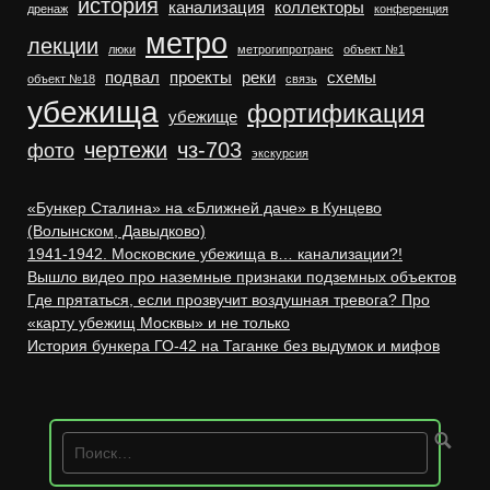
история
канализация
коллекторы
дренаж
конференция
метро
лекции
люки
метрогипротранс
объект №1
подвал
проекты
реки
схемы
объект №18
связь
убежища
фортификация
убежище
чертежи
чз-703
фото
экскурсия
«Бункер Сталина» на «Ближней даче» в Кунцево
(Волынском, Давыдково)
1941-1942. Московские убежища в… канализации?!
Вышло видео про наземные признаки подземных объектов
Где прятаться, если прозвучит воздушная тревога? Про
«карту убежищ Москвы» и не только
История бункера ГО-42 на Таганке без выдумок и мифов