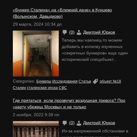
«Бункер Сталина» на «Ближней даче» в Кунцево
(Волынском, Давыдково)
29 марта, 2024 10:34 дп
(0)
Дмитрий Юрков
Теперь мы наконец-то можем
добавить в копилку изученных
«секретных бункеров» еще один
исторический спецобъект
времен Великой Отечественной
войны. Рассекреченные
историко-архивные материалы
Categories:
Бункеры
Исследования
Статьи
объект №18
успешно совпали с натурными
Сталин
сталинская эпоха
СФС
осмотрами самого объекта.
Ключевые моменты по его
Где прятаться, если прозвучит воздушная тревога? Про
строительству и эксплуатации
«карту убежищ Москвы» и не только
более-менее прояснены. В
2 ноября, 2022 9:38 пп
отличие от нашего музейного
(0)
Дмитрий Юрков
бункера, в сталинский объект на
«Ближней даче» не водят
Из-за напряженной обстановки в
ежедневные экскурсии для всех