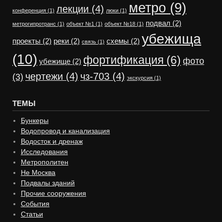
метро
(9)
лекции
(4)
конференция
(1)
люки
(1)
подвал
(2)
метрогипротранс
(1)
объект №1
(1)
объект №18
(1)
убежища
проекты
(2)
реки
(2)
схемы
(2)
связь
(1)
(10)
фортификация
(6)
фото
убежище
(2)
чертежи
(4)
чз-703
(4)
(3)
экскурсия
(1)
ТЕМЫ
Бункеры
Водопровод и канализация
Водосток и дренаж
Исследования
Метрополитен
Не Москва
Подвалы зданий
Прочие сооружения
События
Статьи