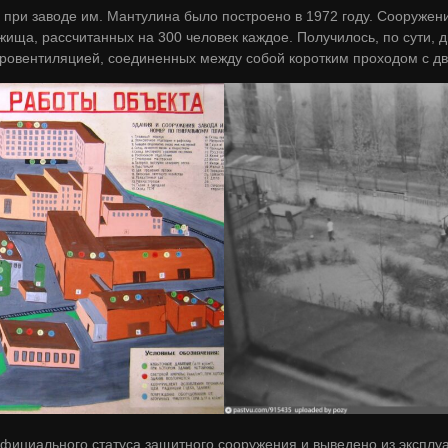
ри заводе им. Мантулина было построено в 1972 году. Сооружен
ища, рассчитанных на 300 человек каждое. Получилось, по сути, 
ровентиляцией, соединенных между собой коротким проходом с д
фициального статуса защитного сооружения и выведено из эксплуат