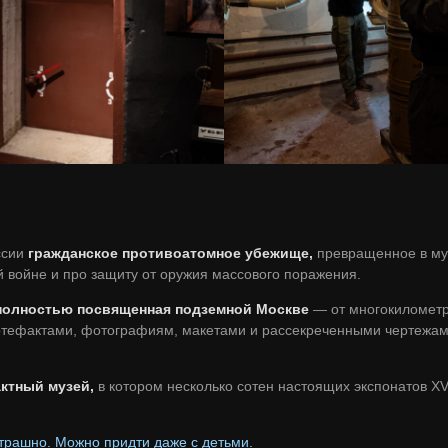
ссии
гражданское противоатомное убежище,
превращенное в муз
 войне и про защиту от оружия массового поражения.
 полностью посвященная подземной Москве
— от многокилометр
ртефактами, фотографиям, макетами и рассекреченными чертежами
ктный музей,
в котором несколько сотен настоящих экспонатов XV
 страшно. Можно придти даже с детьми.