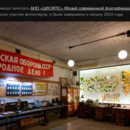
ежища занялась
АНО «ЦИСФПС» (Музей современной фортификаци
ном участии волонтеров, и были завершены к началу 2024 года.