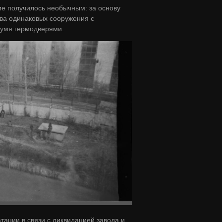
ие получилось необычным: за основу
два одинаковых сооружения с
вумя гермодверями.
ации в связи с ликвидацией завода и