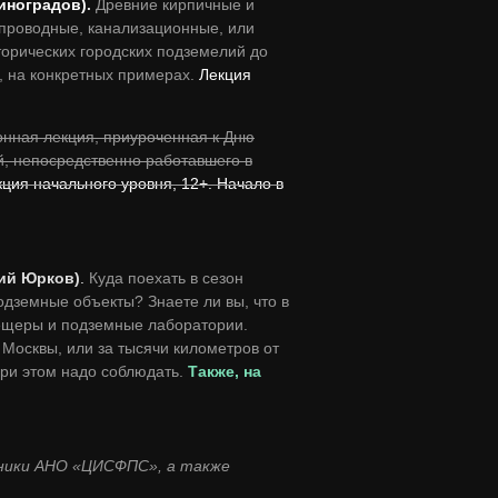
иноградов)
.
Древние кирпичные и
опроводные, канализационные, или
торических городских подземелий до
, на конкретных примерах.
Лекция
нная лекция, приуроченная к Дню
й, непосредственно работавшего в
кция начального уровня, 12+. Начало в
ий Юрков)
.
Куда поехать в сезон
подземные объекты? Знаете ли вы, что в
пещеры и подземные лаборатории.
Москвы, или за тысячи километров от
при этом надо соблюдать.
Также, на
дники АНО «ЦИСФПС», а также