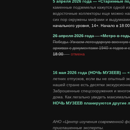
5 апреля 2026 года — «Старинные 
каменные подземелья кажутся одной из
водосточные коллекторы еще можно най
сих пор окружены мифами и выдумками…
начального уровня, 14+. Начало в 18:00
26 апреля 2026 года — «Метро в го
Победы. Узнаем легендарную военную и
архивах с документами 1940-х годов и
18:00
. —
отмена
16 мая 2026 года (НОЧЬ МУЗЕЕВ) — 
летних отпусков, если вы не опытный э
нашей стране есть десятки экскурсион
Заброшенные спецсооружения и многоки
дома. Как легально увидеть максимальн
НОЧЬ МУЗЕЕВ планируются другие ле
АНО «Центр изучения современной ф
приглашенные эксперты.