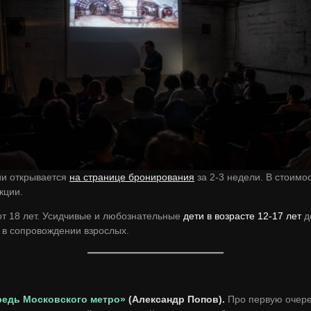
ии открывается
на странице бронирования
за 2-3 недели. В стоимо
кции.
т 18 лет. Усидчивые и любознательные
дети в возрасте 12-17 лет
д
о в сопровождении взрослых.
ередь Московского метро»
(Александр Попов).
Про первую очере