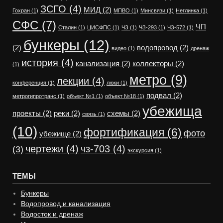
ЗСГО
(4)
МИД
(2)
Гохран
(1)
МПВО
(1)
Минсвязи
(1)
Неглинка
(1)
СФС
(7)
ЧП
Сталин
(1)
ЦИСФПС
(1)
ЧЗ
(1)
ЧЗ-293
(1)
ЧЗ-572
(1)
бункеры
(12)
(2)
водопровод
(2)
видео
(1)
дренаж
история
(4)
канализация
(2)
коллекторы
(2)
(1)
метро
(9)
лекции
(4)
конференция
(1)
люки
(1)
подвал
(2)
метрогипротранс
(1)
объект №1
(1)
объект №18
(1)
убежища
проекты
(2)
реки
(2)
схемы
(2)
связь
(1)
(10)
фортификация
(6)
фото
убежище
(2)
чертежи
(4)
чз-703
(4)
(3)
экскурсия
(1)
ТЕМЫ
Бункеры
Водопровод и канализация
Водосток и дренаж