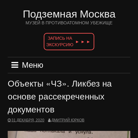
Перейти
к
Подземная Москва
содержимому
МУЗЕЙ В ПРОТИВОАТОМНОМ УБЕЖИЩЕ
ЗАПИСЬ НА
► ► ►
ЭКСКУРСИЮ
Меню
Объекты «ЧЗ». Ликбез на
основе рассекреченных
документов
31 ДЕКАБРЯ, 2020
ДМИТРИЙ ЮРКОВ