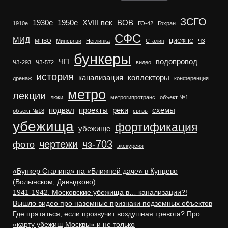
ЗСГО
1930е
1950е
XVIII век
ВОВ
1910е
ГО-42
Гохран
СФС
МИД
МПВО
Минсвязи
Неглинка
Сталин
ЦИСФПС
ЧЗ
бункеры
ЧП
водопровод
ЧЗ-293
ЧЗ-572
видео
история
канализация
коллекторы
дренаж
конференция
метро
лекции
люки
метрогипротранс
объект №1
подвал
проекты
реки
схемы
объект №18
связь
убежища
фортификация
убежище
чертежи
чз-703
фото
экскурсия
«Бункер Сталина» на «Ближней даче» в Кунцево
(Волынском, Давыдково)
1941-1942. Московские убежища в… канализации?!
Вышло видео про наземные признаки подземных объектов
Где прятаться, если прозвучит воздушная тревога? Про
«карту убежищ Москвы» и не только