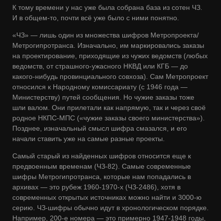
К тому времени у нас уже была собрана база из сотен ЧЗ.
И в общем-то, почти всё уже было с ними понятно.
«ЧЗ» — лишь один из множества шифров Метропроекта/
Метрогипротранса. Изначально, им маркировались заказы
на проектирование, приходящие из чужих ведомств (любых
ведомств, от страшного-ужасного НКВД или КГБ — до
какого-нибудь провинциального совхоза). Сам Метропроект
относился к Народному комиссариату (с 1946 года —
Министерству) путей сообщения. Но чужие заказы тоже
шли валом. Они прилетали как напрямую, так и через своё
родное НКПС-МПС («чужие заказы своего министерства»).
Позднее, изначальный смысл шифра смазался, и его
начали ставить уже на самые разные проекты.
Самый старый из найденных шифров относится еще к
предвоенным временам (ЧЗ-82). Самые современные
шифры Метрогипротранса, которые нам попадались в
архивах — это рубеж 1960-1970-х (ЧЗ-2486), хотя в
современных открытых источниках можно найти и 3000-ю
серию. ЧЗ-шифры обычно идут в хронологическом порядке.
Например, 200-е номера — это примерно 1947-1948 годы,