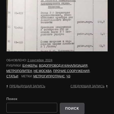
ОБНОВЛЕНО:
2 сентября, 2024
РУБРИКИ:
БУНКЕРЫ
,
ВОДОПРОВОД И КАНАЛИЗАЦИЯ
,
МЕТРОПОЛИТЕН
,
НЕ МОСКВА
,
ПРОЧИЕ СООРУЖЕНИЯ
,
СТАТЬИ
МЕТКИ:
МЕТРОГИПРОТРАНС
,
ЧЗ
Навигация
ПРЕДЫДУЩАЯ ЗАПИСЬ
СЛЕДУЮЩАЯ ЗАПИСЬ
по
Поиск
записям
ПОИСК