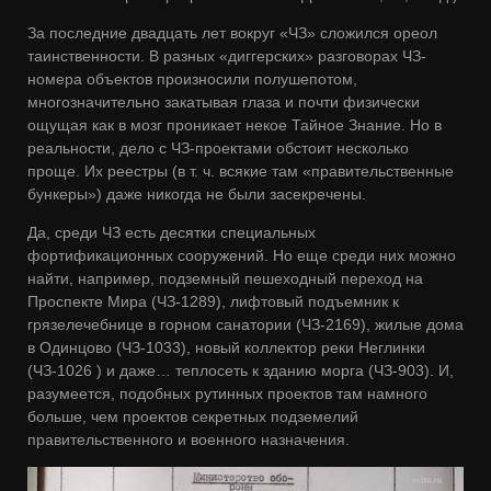
За последние двадцать лет вокруг «ЧЗ» сложился ореол
таинственности. В разных «диггерских» разговорах ЧЗ-
номера объектов произносили полушепотом,
многозначительно закатывая глаза и почти физически
ощущая как в мозг проникает некое Тайное Знание. Но в
реальности, дело с ЧЗ-проектами обстоит несколько
проще. Их реестры (в т. ч. всякие там «правительственные
бункеры») даже никогда не были засекречены.
Да, среди ЧЗ есть десятки специальных
фортификационных сооружений. Но еще среди них можно
найти, например, подземный пешеходный переход на
Проспекте Мира (ЧЗ-1289), лифтовый подъемник к
грязелечебнице в горном санатории (ЧЗ-2169), жилые дома
в Одинцово (ЧЗ-1033), новый коллектор реки Неглинки
(ЧЗ-1026 ) и даже… теплосеть к зданию морга (ЧЗ-903). И,
разумеется, подобных рутинных проектов там намного
больше, чем проектов секретных подземелий
правительственного и военного назначения.