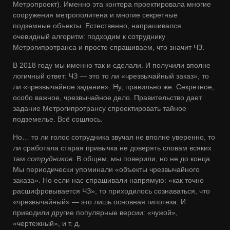
Метропроект). Именно эта контора проектировала многие
сооружения метрополитена и многие секретные
подземные объекты. Естественно, напрашивался
очевидный алгоритм: подходим к сотруднику
Метрогипротранса и просто спрашиваем, что значит ЧЗ.
В 2018 году мы именно так и сделали. И получили вполне
логичный ответ: ЧЗ — это то ли «чрезвычайный заказ», то
ли «чрезвычайное задание». Ну, правильно же. Секретное,
особо важное, чрезвычайное дело. Правительство дает
задание Метрогипротрансу спроектировать тайное
подземелье. Всё сошлось.
Но… то ли голос сотрудника звучал не вполне уверенно, то
ли сработала старая привычка не доверять словам всяких
там
сотрудников
. В общем, мы поверили, но не до конца.
Мы периодически упоминали «объекты чрезвычайного
заказа». Но если нас спрашивали напрямую: «как точно
расшифровывается ЧЗ», то приходилось сознаваться, что
«чрезвычайный» — это лишь основная гипотеза. И
приводили другие популярные версии: «чужой»,
«чертежный», и т. д.