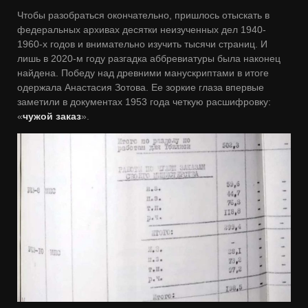
Чтобы разобраться окончательно, пришлось отыскать в
федеральных архивах десятки неизученных дел 1940-
1960-х годов и внимательно изучить тысячи страниц. И
лишь в 2020-м году разгадка аббревиатуры была наконец
найдена. Победу над древними манускриптами в итоге
одержала Анастасия Зотова. Ее зоркие глаза впервые
заметили в документах 1953 года четкую расшифровку:
«
чужой заказ
».