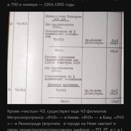
а 700-е номера — 1954-1955 годы.
Кроме «чистых» ЧЗ, существуют еще ЧЗ филиалов
Метрогипротранса. «КЧЗ» — в Киеве. «БЧЗ» — в Баку. «ЛЧЗ
»— в Ленинграде (впрочем, в городе на Неве хватает и
своих ленметрогипротрансовских шифров — РП, РГ, и т. д.).