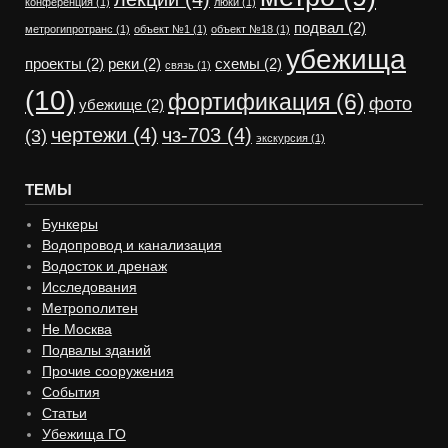
конференция
(1)
люки
(1)
подвал
(2)
метрогипротранс
(1)
объект №1
(1)
объект №18
(1)
убежища
проекты
(2)
реки
(2)
схемы
(2)
связь
(1)
(10)
фортификация
(6)
фото
убежище
(2)
чертежи
(4)
чз-703
(4)
(3)
экскурсия
(1)
ТЕМЫ
Бункеры
Водопровод и канализация
Водосток и дренаж
Исследования
Метрополитен
Не Москва
Подвалы зданий
Прочие сооружения
События
Статьи
Убежища ГО