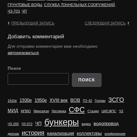
ГРУНТОВЫЕ ВОДЫ
,
СЛУЖБА ТОННЕЛЬНЫХ СООРУЖЕНИЙ
,
ЧЗ-703
,
ЧП
Навигация
ПРЕДЫДУЩАЯ ЗАПИСЬ
СЛЕДУЮЩАЯ ЗАПИСЬ
по
Добавить комментарий
записям
Для отправки комментария вам необходимо
авторизоваться
.
Поиск
ПОИСК
ЗСГО
1930е
1950е
XVIII век
ВОВ
1910е
ГО-42
Гохран
СФС
МИД
МПВО
Минсвязи
Неглинка
Сталин
ЦИСФПС
ЧЗ
бункеры
ЧП
водопровод
ЧЗ-293
ЧЗ-572
видео
история
канализация
коллекторы
дренаж
конференция