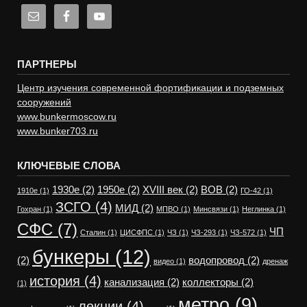
ПАРТНЕРЫ
Центр изучения современной фортификации и подземных
сооружений
www.bunkermoscow.ru
www.bunker703.ru
КЛЮЧЕВЫЕ СЛОВА
1930е
(2)
1950е
(2)
XVIII век
(2)
ВОВ
(2)
1910е
(1)
ГО-42
(1)
ЗСГО
(4)
МИД
(2)
Гохран
(1)
МПВО
(1)
Минсвязи
(1)
Неглинка
(1)
СФС
(7)
ЧП
Сталин
(1)
ЦИСФПС
(1)
ЧЗ
(1)
ЧЗ-293
(1)
ЧЗ-572
(1)
бункеры
(12)
(2)
водопровод
(2)
видео
(1)
дренаж
история
(4)
канализация
(2)
коллекторы
(2)
(1)
метро
(9)
лекции
(4)