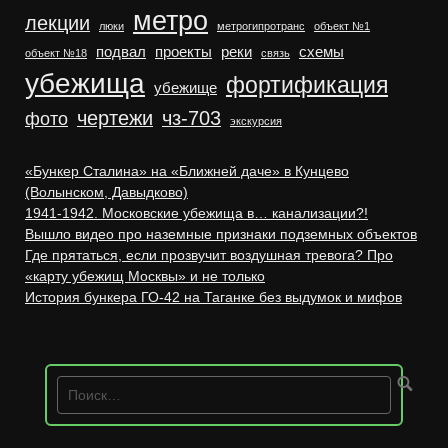
метро
лекции
люки
метрогипротранс
объект №1
подвал
проекты
реки
схемы
объект №18
связь
убежища
фортификация
убежище
чертежи
чз-703
фото
экскурсия
«Бункер Сталина» на «Ближней даче» в Кунцево
(Волынском, Давыдково)
1941-1942. Московские убежища в… канализации?!
Вышло видео про наземные признаки подземных объектов
Где прятаться, если прозвучит воздушная тревога? Про
«карту убежищ Москвы» и не только
История бункера ГО-42 на Таганке без выдумок и мифов