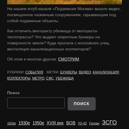
На нашем ютуб-канале «Подземная Москва» вышло видео,
посвященное наземным сооружениям, скрывающим под
собой подземные объекты.
Как отличить вентшахту убежища от вентшахты
теплотрассы? Что выдает секретные бункеры на
поверхности земли? Куда пропала с московских улиц
вентиляция канализационных коллекторов?
Об этом и многом другом:
СМОТРИМ
РУБРИКИ:
СОБЫТИЯ
МЕТКИ:
БУНКЕРЫ
,
ВИДЕО
,
КАНАЛИЗАЦИЯ
,
КОЛЛЕКТОРЫ
,
МЕТРО
,
СФС
,
УБЕЖИЩА
Поиск
ПОИСК
ЗСГО
1930е
1950е
XVIII век
ВОВ
1910е
ГО-42
Гохран