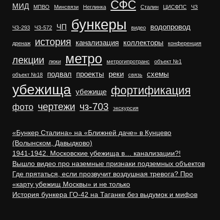
СФС
МИД
МПВО
Минсвязи
Неглинка
Сталин
ЦИСФПС
ЧЗ
бункеры
ЧП
водопровод
ЧЗ-293
ЧЗ-572
видео
история
канализация
коллекторы
дренаж
конференция
метро
лекции
люки
метрогипротранс
объект №1
подвал
проекты
реки
схемы
объект №18
связь
убежища
фортификация
убежище
чертежи
чз-703
фото
экскурсия
«Бункер Сталина» на «Ближней даче» в Кунцево
(Волынском, Давыдково)
1941-1942. Московские убежища в… канализации?!
Вышло видео про наземные признаки подземных объектов
Где прятаться, если прозвучит воздушная тревога? Про
«карту убежищ Москвы» и не только
История бункера ГО-42 на Таганке без выдумок и мифов