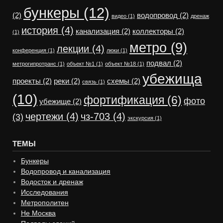
бункеры
(12)
(2)
водопровод
(2)
видео
(1)
дренаж
история
(4)
канализация
(2)
коллекторы
(2)
(1)
метро
(9)
лекции
(4)
конференция
(1)
люки
(1)
подвал
(2)
метрогипротранс
(1)
объект №1
(1)
объект №18
(1)
убежища
проекты
(2)
реки
(2)
схемы
(2)
связь
(1)
(10)
фортификация
(6)
фото
убежище
(2)
чертежи
(4)
чз-703
(4)
(3)
экскурсия
(1)
ТЕМЫ
Бункеры
Водопровод и канализация
Водосток и дренаж
Исследования
Метрополитен
Не Москва