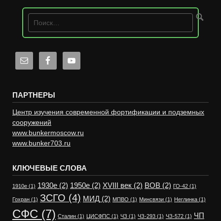
ПАРТНЕРЫ
Центр изучения современной фортификации и подземных
сооружений
www.bunkermoscow.ru
www.bunker703.ru
КЛЮЧЕВЫЕ СЛОВА
1930е
(2)
1950е
(2)
XVIII век
(2)
ВОВ
(2)
1910е
(1)
ГО-42
(1)
ЗСГО
(4)
МИД
(2)
Гохран
(1)
МПВО
(1)
Минсвязи
(1)
Неглинка
(1)
СФС
(7)
ЧП
Сталин
(1)
ЦИСФПС
(1)
ЧЗ
(1)
ЧЗ-293
(1)
ЧЗ-572
(1)