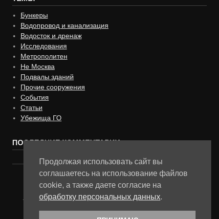
Бункеры
Водопровод и канализация
Водосток и дренаж
Исследования
Метрополитен
Не Москва
Подвалы зданий
Прочие сооружения
События
Статьи
Убежища ГО
ПОСЛЕДНИЕ КОММЕНТАРИИ
Продолжая использовать сайт вы
соглашаетесь на использование файлов
cookie, а также даете согласие на
Музей "Подземная Москва" © 2025
обработку персональных данных
.
Политика в отношении обработки персональных данных и
файлов cookies
Сайт использует файлы cookies и другие сервисы сбора