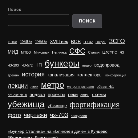
Поиск
ПОИСК
ЗСГО
1930е
1950е
XVIII век
ВОВ
1910е
ГО-42
Гохран
СФС
МИД
МПВО
Минсвязи
Неглинка
Сталин
ЦИСФПС
ЧЗ
бункеры
ЧП
водопровод
ЧЗ-293
ЧЗ-572
видео
история
канализация
коллекторы
дренаж
конференция
метро
лекции
люки
метрогипротранс
объект №1
подвал
проекты
реки
схемы
объект №18
связь
убежища
фортификация
убежище
чертежи
чз-703
фото
экскурсия
«Бункер Сталина» на «Ближней даче» в Кунцево
(Волынском, Давыдково)