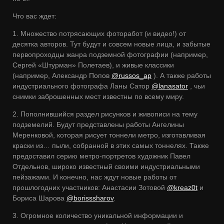
Что вас ждет:
1. Множество потрясающих фоторабот (и видео!) от
десятка авторов. Тут будут и совсем новые лица, и забытые
первопроходцы жанра подземной фотографии (например,
Сергей «Штурман» Полетаев), и живые классики
(например, Александр Попов
@russos_ap
). А также работы
индустриального фотографа Ланы Сатор
@lanasator
, чьи
снимки заброшенных мест известны по всему миру.
2. Пополнившийся раздел рисунков и живописи на тему
подземелий. Будут представлены работы Ангелины
Меренковой, которая рисует тоннели метро, изготавливая
краски из… пыли, собранной в этих самых тоннелях. Также
предоставил серию метро-портретов художник Павел
Отдельнов, широко известный своими индустриальными
пейзажами. И конечно, нас ждут новые работы от
прошлогодних участников: Анастасии Зотовой
@kreaz0t
и
Бориса Шарова
@borisssharov
.
3. Огромное количество уникальной информации и