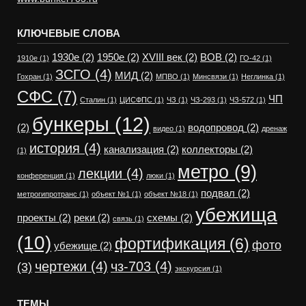
КЛЮЧЕВЫЕ СЛОВА
1930е
(2)
1950е
(2)
XVIII век
(2)
ВОВ
(2)
1910е
(1)
ГО-42
(1)
ЗСГО
(4)
МИД
(2)
Гохран
(1)
МПВО
(1)
Минсвязи
(1)
Неглинка
(1)
СФС
(7)
ЧП
Сталин
(1)
ЦИСФПС
(1)
ЧЗ
(1)
ЧЗ-293
(1)
ЧЗ-572
(1)
бункеры
(12)
(2)
водопровод
(2)
видео
(1)
дренаж
история
(4)
канализация
(2)
коллекторы
(2)
(1)
метро
(9)
лекции
(4)
конференция
(1)
люки
(1)
подвал
(2)
метрогипротранс
(1)
объект №1
(1)
объект №18
(1)
убежища
проекты
(2)
реки
(2)
схемы
(2)
связь
(1)
(10)
фортификация
(6)
фото
убежище
(2)
чертежи
(4)
чз-703
(4)
(3)
экскурсия
(1)
ТЕМЫ