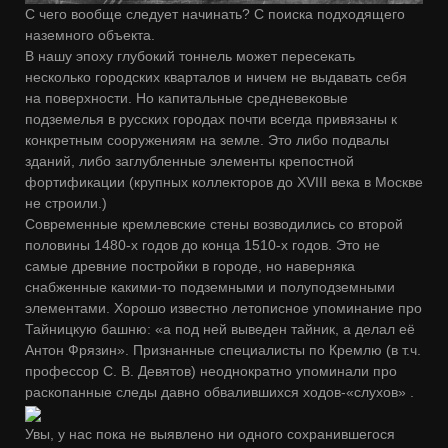
С чего вообще следует начинать? С поиска подходящего
наземного объекта.
В нашу эпоху глубокий тоннель может пересекать
несколько городских кварталов и ничем не выдавать себя
на поверхности. Но капитальные средневековые
подземелья в русских городах почти всегда привязаны к
конкретным сооружениям на земле. Это либо подвалы
зданий, либо заглубленные элементы крепостной
фортификации (крупных коллекторов до XVIII века в Москве
не строили.)
Современные кремлевские стены возводились со второй
половины 1480-х годов до конца 1510-х годов. Это не
самые древние постройки в городе, но наверняка
снабженные какими-то подземными и полуподземными
элементами. Хорошо известно летописное упоминание про
Тайницкую башню: «а под ней выведен тайник, а делал её
Антон Фрязин». Признанные специалисты по Кремлю (в т.ч.
профессор С. В. Девятов) неоднократно упоминали про
раскопанные следы давно обвалившихся ходов-«слухов» .
Увы, у нас пока не выявлено ни одного сохранившегося