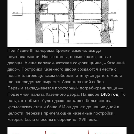
При Иване III панорама Кремля изменилась до
неузнаваемости. Новые стены, новые храмы, новые
дворцы. А еще великокняжеская сокровищница, «Казенный
двор». Постройки Казенного двора создаются вместе с
новым Благовещенским собором, и тянутся до того места,
где впоследствии вырастет Архангельский собор.
Первым закладывается просторный погреб-хранилище ―
Подземная палата Казенного двора. На дворе
1485 год.
То
есть, этот объект будет даже постарше большинства
кремлевских стен и башен! И он дошел до наших дней в
целости, пережив прилегающие наземные постройки,
которые были снесены в середине XVIII века.