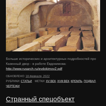
Больше исторических и архитектурных подробностей про
Казенный двор - в работе Евдокимова:
http://www.rusarch.ru/evdokimov2.pdf
ОБНОВЛЕНО:
18 февраля, 2022
РУБРИКИ:
СТАТЬИ
МЕТКИ:
XV ВЕК
,
XVIII ВЕК
,
КРЕМЛЬ
,
ПОДВАЛ
,
ЧЕРТЕЖИ
Странный спецобъект