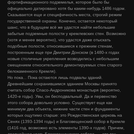
фортификационного подземелья, которое было бы
официально датировано хотя бы каким-нибудь 1486 годом.
Сказывается еще и специфичность места, строгий режим
государственной охраны. Конечно, остается некоторый
шанс, что в будущем всё же удастся найти небольшие
забытые подземные полости у кремлевских стен. Возможно
(хотя и менее вероятно), что удастся даже отыскать
подобные полости, относившиеся к прежним стенам,
построенным еще при Дмитрии Донском (в 1480-х годах
новые столичные укрепления возводились с небольшим
смещением относительного демонтируемых стен старого
белокаменного Кремля).
Но пока... Пока остаются лишь подвалы зданий.
Древнейшим сохранившимся зданием Москвы принято
считать собор Спасо-Андроникова монастыря (вероятно,
1420-е годы). Увы, он бесподвальный. Да и первенство
этого собора довольно условно. Существует еще как
минимум два объекта, нижние части стен и фундаменты
которых ощутимо старше: это Рождественская церковь на
Сенях (1393-1394 годы) и Благовещенский собор в Кремле
(1416 год, возможно есть элементы 1390-х годов). Причем,
древнейшая часть Благовещенского собора ― это так