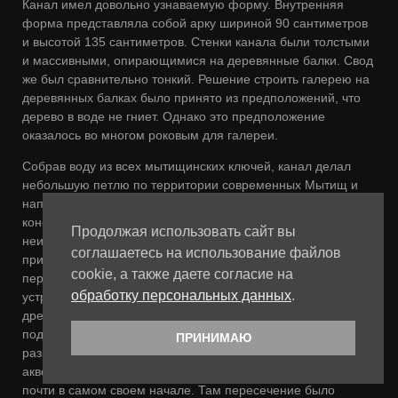
Канал имел довольно узнаваемую форму. Внутренняя
форма представляла собой арку шириной 90 сантиметров
и высотой 135 сантиметров. Стенки канала были толстыми
и массивными, опирающимися на деревянные балки. Свод
же был сравнительно тонкий. Решение строить галерею на
деревянных балках было принято из предположений, что
дерево в воде не гниет. Однако это предположение
оказалось во многом роковым для галереи.
Собрав воду из всех мытищинских ключей, канал делал
небольшую петлю по территории современных Мытищ и
направлялся в центр Москвы, почти по прямой. Точная
конструкция канала на всем протяжении к сожалению
Продолжая использовать сайт вы
неизвестна, хотя я уверен, что эти чертежи существуют и
соглашаетесь на использование файлов
при большом желании их можно найти. Водопровод
cookie, а также даете согласие на
пересекал множество речек. На пересечении с ними
обработку персональных данных
.
устраивались акведуки, на подобии тех, что были в
древнем Риме. Большинство этих речек сейчас находятся
под землей в коллекторах, а акведуки засыпаны или
ПРИНИМАЮ
разрушены, но один из них сохранился. Это Ростокинский
акведук. Водопровод пересекал Яузу дважды. Один раз,
почти в самом своем начале. Там пересечение было