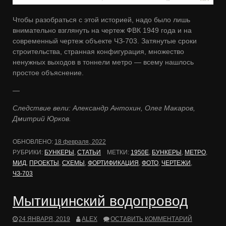
Чтобы разобраться с этой историей, надо было лишь
внимательно взглянуть на чертеж ФВК 1949 года и на
современный чертеж объекте ЧЗ-703. Затянутые сроки
строительства, странная конфигурация, множество
ненужных выходов в тоннели метро — всему нашлось
простое объяснение.
—
Следствие вели: Александр Антохин, Олег Макаров,
Дмитрий Юрков.
ОБНОВЛЕНО:
18 февраля, 2022
РУБРИКИ:
БУНКЕРЫ
,
СТАТЬИ
МЕТКИ:
1950Е
,
БУНКЕРЫ
,
МЕТРО
,
МИД
,
ПРОЕКТЫ
,
СХЕМЫ
,
ФОРТИФИКАЦИЯ
,
ФОТО
,
ЧЕРТЕЖИ
,
ЧЗ-703
Мытищинский водопровод
24 ЯНВАРЯ, 2019
ALEX
ОСТАВИТЬ КОММЕНТАРИЙ