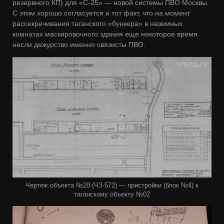
резервного КП) для «С-25» — новой системы ПВО Москвы.
С этим хорошо согласуется и тот факт, что на момент
рассекречивания таганского «бункера» в наземных
комнатах маскировочного здания еще некоторое время
несли дежурство именно связисты ПВО.
Чертеж объекта №20 (ЧЗ-572) — пристройки (блок №4) к
таганскому объекту №02