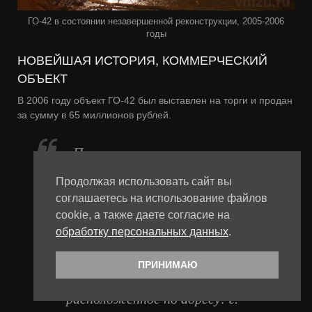
ГО-42 в состоянии незавершенной реконструкции, 2005-2006
годы
НОВЕЙШАЯ ИСТОРИЯ, КОММЕРЧЕСКИЙ
ОБЪЕКТ
В 2006 году объект ГО-42 был выставлен на торги и продан
за сумму в 65 миллионов рублей.
«По результатам
проведенных торгов
Продолжая использовать сайт вы
(аукцион) победителем
соглашаетесь на использование файлов
признано ООО «Новик-
cookie, а также даете согласие на
обработку персональных данных
.
Сервис», право
собственности которого на
ПРИНИМАЮ
нежилое здание,
расположенное по адресу: г.