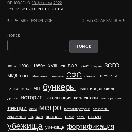
ОБНОВЛЕНО:
18 февраля, 2022
РУБРИКИ:
БУНКЕРЫ
,
СОБЫТИЯ
Навигация
ПРЕДЫДУЩАЯ ЗАПИСЬ
СЛЕДУЮЩАЯ ЗАПИСЬ
по
Поиск
записям
ПОИСК
ЗСГО
1930е
1950е
XVIII век
ВОВ
1910е
ГО-42
Гохран
СФС
МИД
МПВО
Минсвязи
Неглинка
Сталин
ЦИСФПС
ЧЗ
бункеры
ЧП
водопровод
ЧЗ-293
ЧЗ-572
видео
история
канализация
коллекторы
дренаж
конференция
метро
лекции
люки
метрогипротранс
объект №1
подвал
проекты
реки
схемы
объект №18
связь
убежища
фортификация
убежище