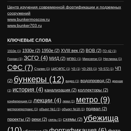
Центр изучения современной фортификации и подземных
сооружений
www.bunkermoscow.ru
www.bunker703.ru
КЛЮЧЕВЫЕ СЛОВА
1930е
(2)
1950е
(2)
XVIII век
(2)
ВОВ
(2)
1910е
(1)
ГО-42
(1)
ЗСГО
(4)
МИД
(2)
Гохран
(1)
МПВО
(1)
Минсвязи
(1)
Неглинка
(1)
СФС
(7)
ЧП
Сталин
(1)
ЦИСФПС
(1)
ЧЗ
(1)
ЧЗ-293
(1)
ЧЗ-572
(1)
бункеры
(12)
(2)
водопровод
(2)
видео
(1)
дренаж
история
(4)
канализация
(2)
коллекторы
(2)
(1)
метро
(9)
лекции
(4)
конференция
(1)
люки
(1)
подвал
(2)
метрогипротранс
(1)
объект №1
(1)
объект №18
(1)
убежища
проекты
(2)
реки
(2)
схемы
(2)
связь
(1)
(10)
фортификация
(6)