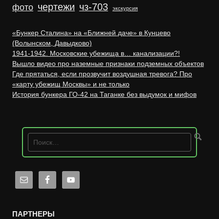
чертежи
чз-703
фото
экскурсия
«Бункер Сталина» на «Ближней даче» в Кунцево
(Волынском, Давыдково)
1941-1942. Московские убежища в… канализации?!
Вышло видео про наземные признаки подземных объектов
Где прятаться, если прозвучит воздушная тревога? Про
«карту убежищ Москвы» и не только
История бункера ГО-42 на Таганке без выдумок и мифов
ПАРТНЕРЫ