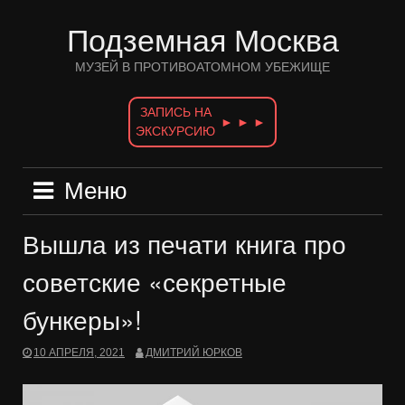
Перейти
к
Подземная Москва
содержимому
МУЗЕЙ В ПРОТИВОАТОМНОМ УБЕЖИЩЕ
ЗАПИСЬ НА
► ► ►
ЭКСКУРСИЮ
Меню
Вышла из печати книга про
советские «секретные
бункеры»!
10 АПРЕЛЯ, 2021
ДМИТРИЙ ЮРКОВ