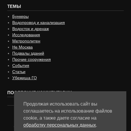
ТЕМЫ
Бункеры
Водопровод и канализация
Водосток и дренаж
Исследования
Метрополитен
Не Москва
Подвалы зданий
Прочие сооружения
События
Статьи
Убежища ГО
ПОСЛЕДНИЕ КОММЕНТАРИИ
Продолжая использовать сайт вы
соглашаетесь на использование файлов
cookie, а также даете согласие на
Музей "Подземная Москва" © 2025
обработку персональных данных
.
Политика в отношении обработки персональных данных и
файлов cookies