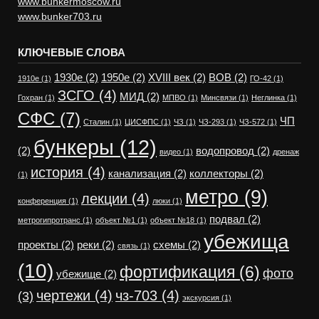
www.bunkermoscow.ru
www.bunker703.ru
КЛЮЧЕВЫЕ СЛОВА
1930е
(2)
1950е
(2)
XVIII век
(2)
ВОВ
(2)
1910е
(1)
ГО-42
(1)
ЗСГО
(4)
МИД
(2)
Гохран
(1)
МПВО
(1)
Минсвязи
(1)
Неглинка
(1)
СФС
(7)
ЧП
Сталин
(1)
ЦИСФПС
(1)
ЧЗ
(1)
ЧЗ-293
(1)
ЧЗ-572
(1)
бункеры
(12)
(2)
водопровод
(2)
видео
(1)
дренаж
история
(4)
канализация
(2)
коллекторы
(2)
(1)
метро
(9)
лекции
(4)
конференция
(1)
люки
(1)
подвал
(2)
метрогипротранс
(1)
объект №1
(1)
объект №18
(1)
убежища
проекты
(2)
реки
(2)
схемы
(2)
связь
(1)
(10)
фортификация
(6)
фото
убежище
(2)
чертежи
(4)
чз-703
(4)
(3)
экскурсия
(1)