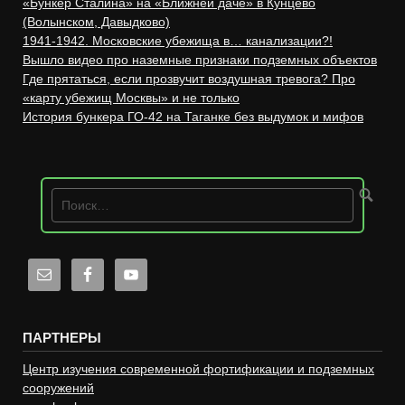
«Бункер Сталина» на «Ближней даче» в Кунцево
(Волынском, Давыдково)
1941-1942. Московские убежища в… канализации?!
Вышло видео про наземные признаки подземных объектов
Где прятаться, если прозвучит воздушная тревога? Про
«карту убежищ Москвы» и не только
История бункера ГО-42 на Таганке без выдумок и мифов
ПАРТНЕРЫ
Центр изучения современной фортификации и подземных
сооружений